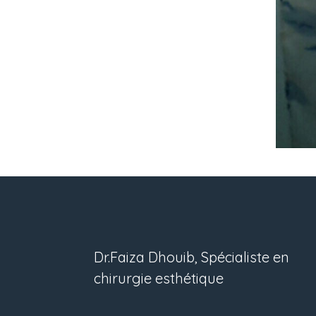
Dr.Faiza Dhouib, Spécialiste en
chirurgie esthétique