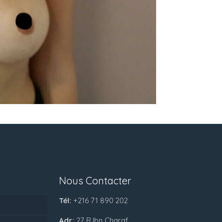
Nous Contacter
Tél:
+216 71 890 202
Adr:
27 R.Ibn Charaf,