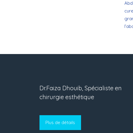
Abd
cure
gra
l’a
Dr.Faiza Dhouib, Spécialiste en
chirurgie esthétique
Plus de détails