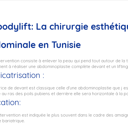
bodylift: La chirurgie esthétiq
ominale en Tunisie
tervention consiste à enlever la peau qui pend tout autour de la ta
ient à réaliser une abdominoplastie complète devant et un lifti
icatrisation :
rice de devant est classique celle d'une abdominoplastie que j es
 au ras des poils pubiens et derrière elle sera horizontale à la pa
cation:
ntervention est indiquée le plus souvent dans le cadre des ama
e bariatrique.