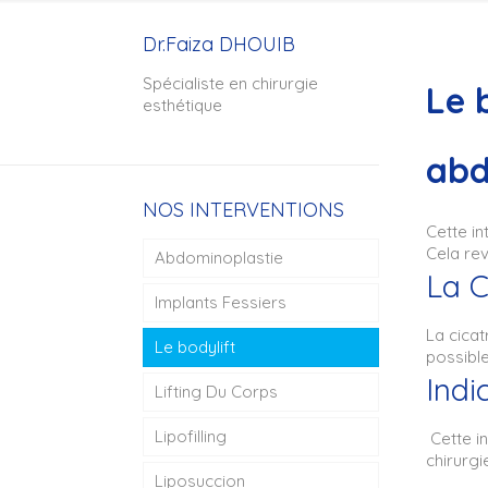
Dr.Faiza DHOUIB
Spécialiste en chirurgie
Le 
esthétique
abd
NOS INTERVENTIONS
Cette in
Cela rev
Abdominoplastie
La C
Implants Fessiers
La cicat
Le bodylift
possible
Indi
Lifting Du Corps
Lipofilling
Cette i
chirurgi
Liposuccion