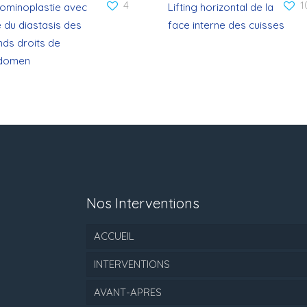
4
1
ominoplastie avec
Lifting horizontal de la
 du diastasis des
face interne des cuisses
nds droits de
bdomen
Nos Interventions
ACCUEIL
INTERVENTIONS
AVANT-APRES