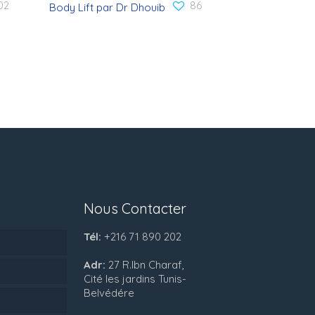
02
86
Body Lift par Dr Dhouib
Nous Contacter
Tél:
+216 71 890 202
Adr:
27 R.Ibn Charaf,
Cité les jardins Tunis-
Belvédére